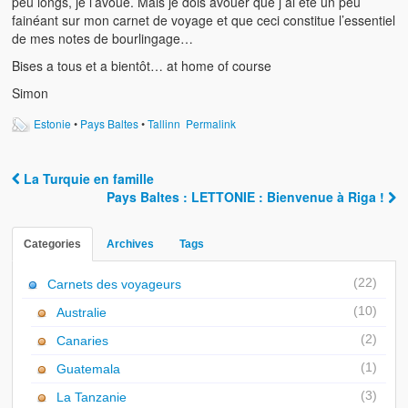
peu longs, je l’avoue. Mais je dois avouer que j ai été un peu
fainéant sur mon carnet de voyage et que ceci constitue l’essentiel
de mes notes de bourlingage…
Bises a tous et a bientôt… at home of course
Simon
Estonie
•
Pays Baltes
•
Tallinn
Permalink
La Turquie en famille
Post navigation
Pays Baltes : LETTONIE : Bienvenue à Riga !
Categories
Archives
Tags
(22)
Carnets des voyageurs
(10)
Australie
(2)
Canaries
(1)
Guatemala
(3)
La Tanzanie