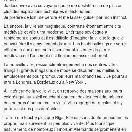
Je découvre avec ce voyage que je me désintéresse de plus en
plus des explications techniques et historiques.
Je préfère de loin me perdre et me laisser guider par mon instinct.
Là encore, la ville est magnifique, contraste étonnant entre cite
médiévale et ville ultra moderne. L’héritage soviétique a
rapidement disparu et il est difficile d’imaginer la ville telle qu’elle
pouvait être il y a seulement dix ans. Les hauts buildings de verre
côtoient à quelques mètres seulement les murs de pierre
médiévaux et l’ensemble est finalement assez cohérent.
La nouvelle ville, ressemble étrangement a nos centres-villes
français, grands magasins de mode se disputent les meilleurs
emplacements pour promouvoir leurs marchandises… Je pourrais
être à Londres, a Bordeaux ou à New York…
A l’intérieur de la vieille ville, on retrouve des maisons aux murs
colorés qui, au soleil couchant donnent des teintes admirables et
des ombres étonnantes. La vieille ville regorge de recoins et s y
perdre est des plus agréables.
Tallinn me touche plus que Riga. Elle est sans doute un peu moins
propre, mais sûrement un peu plus vivante. Plus touristique
assurément, de nombreux Finnois et Allemands se promènent en