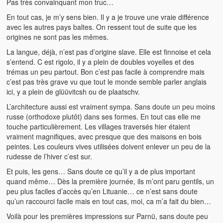
Pas très convainquant mon truc…
En tout cas, je m’y sens bien. Il y a je trouve une vraie différence
avec les autres pays baltes. On ressent tout de suite que les
origines ne sont pas les mêmes.
La langue, déjà, n’est pas d’origine slave. Elle est finnoise et cela
s’entend. C est rigolo, il y a plein de doubles voyelles et des
trémas un peu partout. Bon c’est pas facile à comprendre mais
c’est pas très grave vu que tout le monde semble parler anglais
ici, y a plein de glüüvitcsh ou de plaatschv.
L’architecture aussi est vraiment sympa. Sans doute un peu moins
russe (orthodoxe plutôt) dans ses formes. En tout cas elle me
touche particulièrement. Les villages traversés hier étaient
vraiment magnifiques, avec presque que des maisons en bois
peintes. Les couleurs vives utilisées doivent enlever un peu de la
rudesse de l’hiver c’est sur.
Et puis, les gens… Sans doute ce qu’il y a de plus important
quand même… Dès la première journée, ils m’ont paru gentils, un
peu plus faciles d’accès qu’en Lituanie… ce n’est sans doute
qu’un raccourci facile mais en tout cas, moi, ca m’a fait du bien…
Voilà pour les premières impressions sur Parnü, sans doute peu